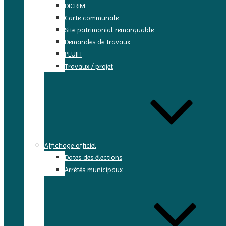
DICRIM
Carte communale
Site patrimonial remarquable
Demandes de travaux
PLUIH
Travaux / projet
Affichage officiel
Dates des élections
Arrêtés municipaux