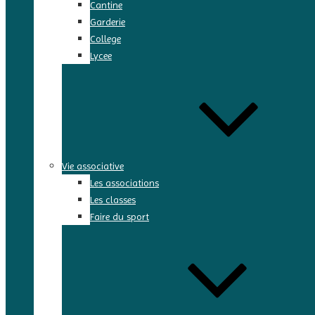
Cantine
Garderie
College
Lycee
Vie associative
Les associations
Les classes
Faire du sport