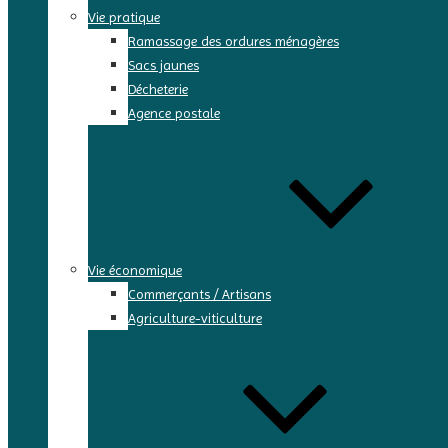
Vie pratique
Ramassage des ordures ménagères
Sacs jaunes
Décheterie
Agence postale
Vie économique
Commerçants / Artisans
Agriculture-viticulture